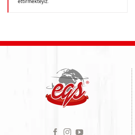
ettirmekteyiz
.
Salamura Kuzu Bağırsağı