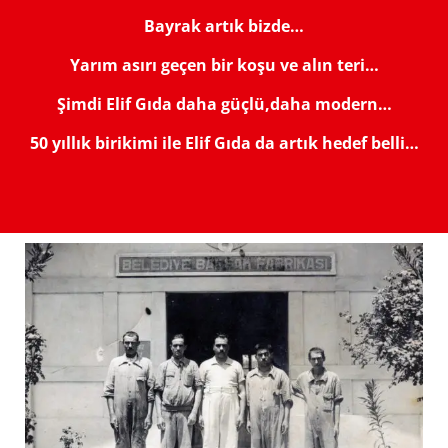
Bayrak artık bizde…
Yarım asırı geçen bir koşu ve alın teri…
Şimdi Elif Gıda daha güçlü,daha modern…
50 yıllık birikimi ile Elif Gıda da artık hedef belli…