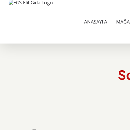
Skip
to
content
ANASAYFA
MAĞA
S