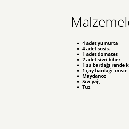
Malzemel
4 adet yumurta
4 adet sosis
.
1 adet domates
2 adet sivri biber
1 su bardağı rende 
1 çay bardağı mısır
Maydanoz
Sıvı yağ
Tuz