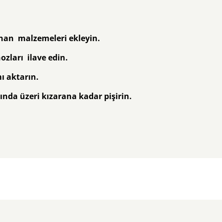
ranan malzemeleri ekleyin.
zları ilave edin.
ı aktarın.
rında üzeri kızarana kadar pişirin.