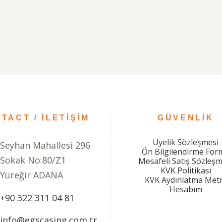
TACT / İLETİŞİM
GÜVENLIK
Üyelik Sözleşmesi
Seyhan Mahallesi 296
Ön Bilgilendirme For
Sokak No:80/Z1
Mesafeli Satış Sözleşm
KVK Politikası
Yüreğir ADANA
KVK Aydınlatma Met
Hesabım
+90 322 311 04 81
info@egscasing.com.tr