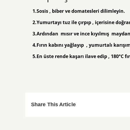
1.Sosis , biber ve domatesleri dilimleyin.
2.Yumurtayı tuz ile çırpıp , içerisine doğ
3.Ardından mısır ve ince kıyılmış maydano
4.Fırın kabını yağlayıp , yumurtalı karışım
5.En üste rende kaşarı ilave edip , 180
°C
fı
Share This Article